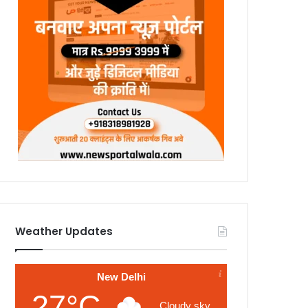
Weather Updates
New Delhi
27°C
Cloudy sky