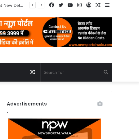
Facebook
Twitter
YouTube
Instagram
Log
Random
Sidebar
In
Article
Random
Search
Article
for
Advertisements