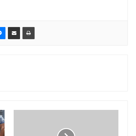
Messenger
Share via Email
Print