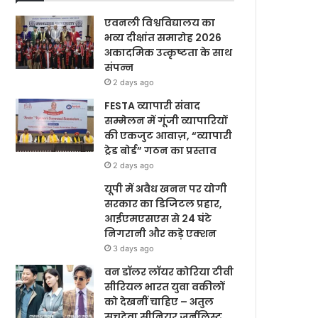
एवनली विश्वविद्यालय का
भव्य दीक्षांत समारोह 2026
अकादमिक उत्कृष्टता के साथ
संपन्न
2 days ago
FESTA व्यापारी संवाद
सम्मेलन में गूंजी व्यापारियों
की एकजुट आवाज़, “व्यापारी
ट्रेड बोर्ड” गठन का प्रस्ताव
2 days ago
यूपी में अवैध खनन पर योगी
सरकार का डिजिटल प्रहार,
आईएमएसएस से 24 घंटे
निगरानी और कड़े एक्शन
3 days ago
वन डॉलर लॉयर कोरिया टीवी
सीरियल भारत युवा वकीलों
को देखनीं चाहिए – अतुल
सचदेवा सीनियर जर्नलिस्ट