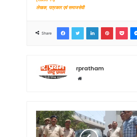
लेखक, पत्रकार एवं समाजसेवी
Facebook
Twitter
LinkedIn
Pinterest
Pocket
Share
rpratham
W
e
b
s
i
t
e