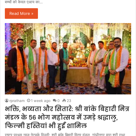
बच्चों को केवल एआय का…
Read More »
rpratham
1 week ago
0
23
​भक्ति, भव्यता और सितारे: श्री बांके बिहारी मित्र
मंडल के ५६ भोग महोत्सव में उमड़े श्रद्धालु,
फिल्मी हस्तियां भी हुईं शामिल
राष्ट्र प्रथम न्यूज़ नेटवर्क दिल्ली: ​श्री बांके बिहारी मित्र मंडल, गांधीनगर द्वारा श्री राधा