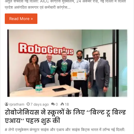
अतुल सचदेवा नई दिल्ली: AICC कांग्रेस मुख्यालय, 24 अकबर रोड, नई दिल्ली में दिल्ली
प्रदेश असंगठित कामगार एवं कर्मचारी कांग्रेस…
Read More »
rpratham
7 days ago
0
18
रोबोजेनियस ने स्कूलों के लिए ‘‘बिल्ट टू बिल्ड
एआय’’ पहल शुरू की
# लेगो एज्युकेशन कंप्यूटर साइंस और एआय और साइंस किट्स भारत में लॉन्च नई दिल्ली: