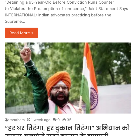
“Detaining a 95-Year-Old Before Conviction Runs Counter
to Violates the Presumption of Innocence,” Joint Statement Says
INTERNATIONAL: Indian advocates practicing before the
Supreme…
Read More »
rpratham
1 week ago
0
35
“हर घर तिरंगा, हर दुकान तिरंगा” अभियान को