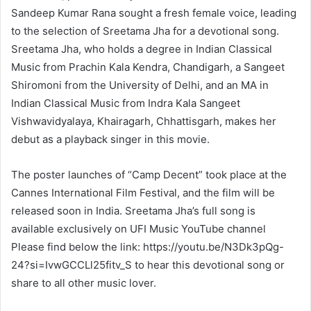
Sandeep Kumar Rana sought a fresh female voice, leading
to the selection of Sreetama Jha for a devotional song.
Sreetama Jha, who holds a degree in Indian Classical
Music from Prachin Kala Kendra, Chandigarh, a Sangeet
Shiromoni from the University of Delhi, and an MA in
Indian Classical Music from Indra Kala Sangeet
Vishwavidyalaya, Khairagarh, Chhattisgarh, makes her
debut as a playback singer in this movie.
The poster launches of “Camp Decent” took place at the
Cannes International Film Festival, and the film will be
released soon in India. Sreetama Jha’s full song is
available exclusively on UFI Music YouTube channel
Please find below the link: https://youtu.be/N3Dk3pQg-
24?si=IvwGCCLl25fitv_S to hear this devotional song or
share to all other music lover.