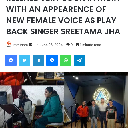
WITH AN APPEARENCE OF
NEW FEMALE VOICE AS PLAY
BACK SINGER SREETAMA JHA
rpratham
S
June 26, 2024
0
1 minute read
e
Facebook
Twitter
LinkedIn
Messenger
WhatsApp
Telegram
n
d
a
n
e
m
a
i
l