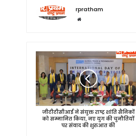
rpratham
W
e
b
s
i
t
e
जीटीटीसीआई ने संयुक्त राष्ट्र शांति सैनिकों
को सम्मानित किया, नए युग की चुनौतियों
पर संवाद की शुरुआत की