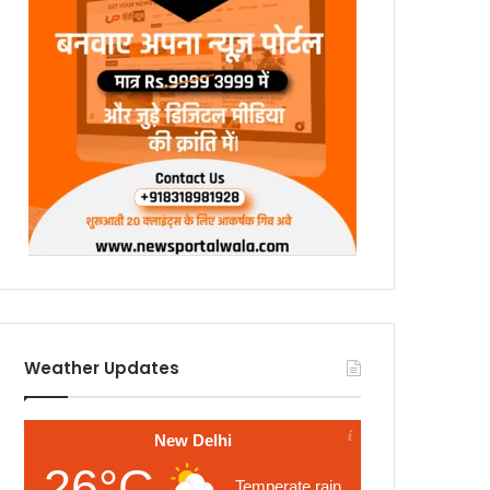
Weather Updates
New Delhi
26°C
Temperate rain