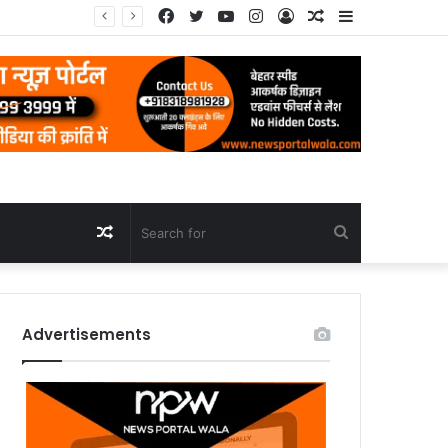
Facebook
Twitter
YouTube
Instagram
Log
Random
Sidebar
In
Article
Random
Search
Article
for
Advertisements