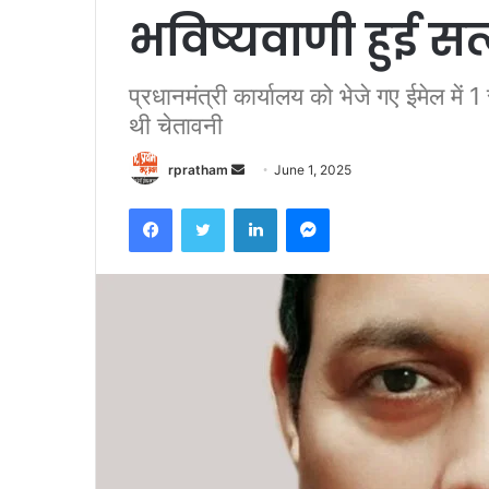
भविष्यवाणी हुई सत
प्रधानमंत्री कार्यालय को भेजे गए ईमेल में 1
थी चेतावनी
rpratham
S
June 1, 2025
e
Facebook
Twitter
LinkedIn
Messenger
n
d
a
n
e
m
a
i
l