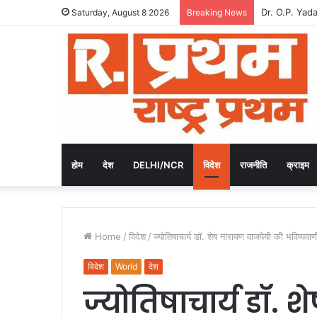
Dr. O.P. Yad
Saturday, August 8 2026
Breaking News
होम
देश
DELHI/NCR
विदेश
राजनीति
क्राइम
Home
/
विदेश
/
ज्योतिषाचार्य डॉ. शेष नारायण वाजपेयी की भविष्यवाण
विदेश
World
देश
ज्योतिषाचार्य डॉ.