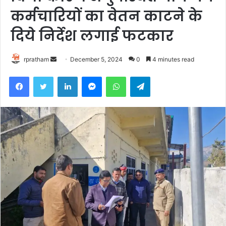
कर्मचारियों का वेतन काटने के
दिये निर्देश लगाई फटकार
rpratham
S
December 5, 2024
0
4 minutes read
e
Facebook
Twitter
LinkedIn
Messenger
WhatsApp
Telegram
n
d
a
n
e
m
a
i
l