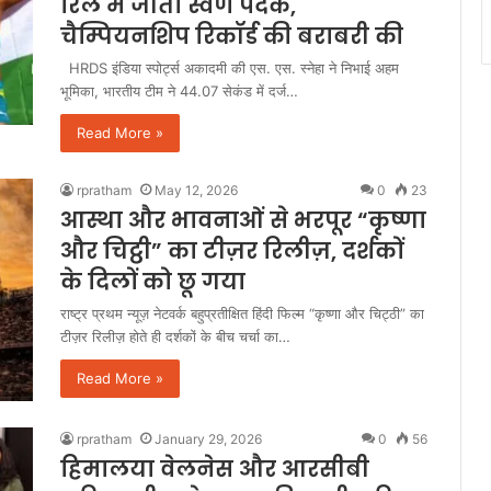
रिले में जीता स्वर्ण पदक,
चैम्पियनशिप रिकॉर्ड की बराबरी की
HRDS इंडिया स्पोर्ट्स अकादमी की एस. एस. स्नेहा ने निभाई अहम
भूमिका, भारतीय टीम ने 44.07 सेकंड में दर्ज…
Read More »
rpratham
May 12, 2026
0
23
आस्था और भावनाओं से भरपूर “कृष्णा
और चिट्ठी” का टीज़र रिलीज़, दर्शकों
के दिलों को छू गया
राष्ट्र प्रथम न्यूज़ नेटवर्क बहुप्रतीक्षित हिंदी फिल्म “कृष्णा और चिट्ठी” का
टीज़र रिलीज़ होते ही दर्शकों के बीच चर्चा का…
Read More »
rpratham
January 29, 2026
0
56
हिमालया वेलनेस और आरसीबी