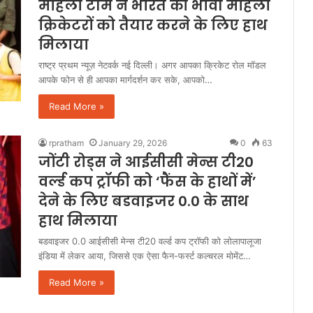
महिला टीम ने भारत की भावी महिला
क्रिकेटरों को तैयार करने के लिए हाथ
मिलाया
राष्ट्र प्रथम न्यूज़ नेटवर्क नई दिल्ली। अगर आपका क्रिकेट रोल मॉडल
आपके फोन से ही आपका मार्गदर्शन कर सके, आपको…
Read More »
rpratham
January 29, 2026
0
63
जोंटी रोड्स ने आईसीसी मेन्स टी20
वर्ल्ड कप ट्रॉफी को ‘फैंस के हाथों में’
देने के लिए बडवाइजर 0.0 के साथ
हाथ मिलाया
बडवाइजर 0.0 आईसीसी मेन्स टी20 वर्ल्ड कप ट्रॉफी को लोलापालूजा
इंडिया में लेकर आया, जिससे एक ऐसा फैन-फर्स्ट कल्चरल मोमेंट…
Read More »