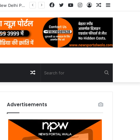
Facebook
Twitter
YouTube
Instagram
Log
Random
Sidebar
In
Article
Random
Search
Article
for
Advertisements