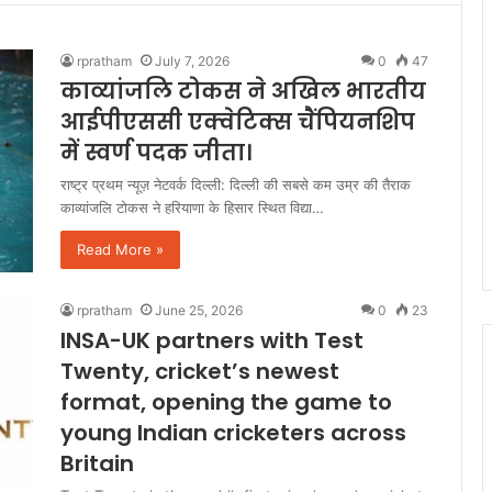
rpratham
July 7, 2026
0
47
काव्यांजलि टोकस ने अखिल भारतीय
आईपीएससी एक्वेटिक्स चैंपियनशिप
में स्वर्ण पदक जीता।
राष्ट्र प्रथम न्यूज़ नेटवर्क दिल्ली: दिल्ली की सबसे कम उम्र की तैराक
काव्यांजलि टोकस ने हरियाणा के हिसार स्थित विद्या…
Read More »
rpratham
June 25, 2026
0
23
INSA-UK partners with Test
Twenty, cricket’s newest
format, opening the game to
young Indian cricketers across
Britain