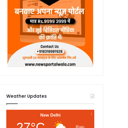
Weather Updates
New Delhi
27°C
Rain