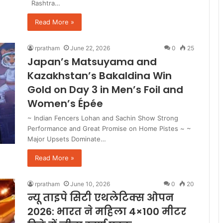
Rashtra…
Read More »
rpratham
June 22, 2026
0
25
Japan’s Matsuyama and
Kazakhstan’s Bakaldina Win
Gold on Day 3 in Men’s Foil and
Women’s Épée
~ Indian Fencers Lohan and Sachin Show Strong
Performance and Great Promise on Home Pistes ~ ~
Major Upsets Dominate…
Read More »
rpratham
June 10, 2026
0
20
न्यू ताइपे सिटी एथलेटिक्स ओपन
2026: भारत ने महिला 4×100 मीटर