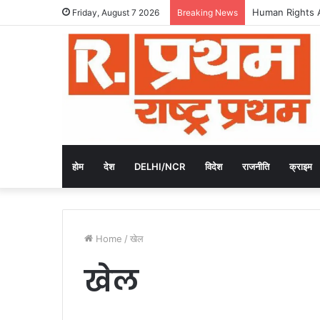
एवनली विश्वविद्यालय
Friday, August 7 2026
Breaking News
होम
देश
DELHI/NCR
विदेश
राजनीति
क्राइम
Home
/
खेल
खेल