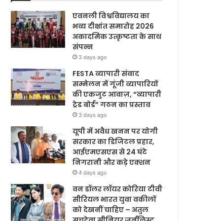
एवनली विश्वविद्यालय का
भव्य दीक्षांत समारोह 2026
अकादमिक उत्कृष्टता के साथ
संपन्न
3 days ago
FESTA व्यापारी संवाद
सम्मेलन में गूंजी व्यापारियों
की एकजुट आवाज़, “व्यापारी
ट्रेड बोर्ड” गठन का प्रस्ताव
3 days ago
यूपी में अवैध खनन पर योगी
सरकार का डिजिटल प्रहार,
आईएमएसएस से 24 घंटे
निगरानी और कड़े एक्शन
4 days ago
वन डॉलर लॉयर कोरिया टीवी
सीरियल भारत युवा वकीलों
को देखनीं चाहिए – अतुल
सचदेवा सीनियर जर्नलिस्ट