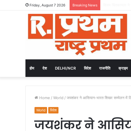
Dr. O.P. Yadav
Friday, August 7 2026
Breaking News
होम
देश
DELHI/NCR
विदेश
राजनीति
क्राइम
Home
/
World
/
जयशंकर ने आसियान-भारत शिखर सम्मेलन में लि
World
विदेश
जयशंकर ने आसि