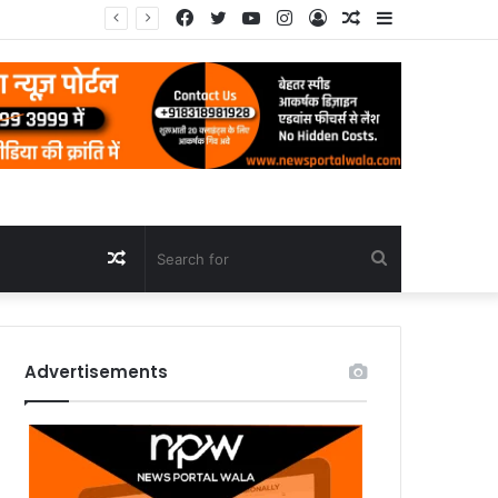
Facebook
Twitter
YouTube
Instagram
Log
Random
Sidebar
In
Article
Random
Search
Article
for
Advertisements