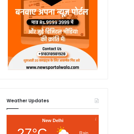
Weather Updates
New Delhi
27°C
Rain