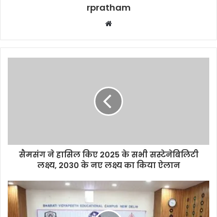
rpratham
W
e
b
s
i
t
e
सैमसंग ने हासिल किए 2025 के सभी सस्टेनेबिलिटी
लक्ष्य, 2030 के नए लक्ष्य का किया ऐलान